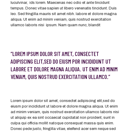
luculvinar, ids lorem. Maecenas nec odio et ante tincidunt
tempus. Donec vitae sapien ut libero venenatis tincidunt. Duis
leo. Sed fringilla mauris sit amet nibh. labore et dolore magna
aliqua. Ut enim ad minim veniam, quis nostrud exercitation
ullamco laboris nisi ipsum. Nam quam nunc, blandit
“LOREM IPSUM DOLOR SIT AMET, CONSECTET
ADIPISCING ELIT,SED DO EIUSM POR INCIDIDUNT UT
LABORE ET DOLORE MAGNA ALIQUA. UT ENIM AD MINIM
VENIAM, QUIS NOSTRUD EXERCITATION ULLAMCO.”
Lorem ipsum dolor sit amet, consectet adipiscing elit,sed do
eiusm por incididunt ut labore et dolore magna aliqua. Ut enim
ad minim veniam, quis nostrud exercitation ullamco laboris nisi
ut aliquip ex ea sint occaecat cupidatat non proident, sunt in
culpa qui officia mollit natoque consequat massa quis enim.
Donec pede justo, fringilla vitae, eleifend acer sem neque sed