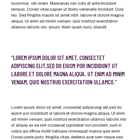
luculvinar, ids lorem. Maecenas nec odio et ante tincidunt
tempus. Donec vitae sapien ut libero venenatis tincidunt. Duis
leo. Sed fringilla mauris sit amet nibh. labore et dolore magna
aliqua. Ut enim ad minim veniam, quis nostrud exercitation
ullamco laboris nisi ipsum. Nam quam nunc, blandit
“LOREM IPSUM DOLOR SIT AMET, CONSECTET
ADIPISCING ELIT,SED DO EIUSM POR INCIDIDUNT UT
LABORE ET DOLORE MAGNA ALIQUA. UT ENIM AD MINIM
VENIAM, QUIS NOSTRUD EXERCITATION ULLAMCO.”
Lorem ipsum dolor sit amet, consectet adipiscing elit,sed do
eiusm por incididunt ut labore et dolore magna aliqua. Ut enim
ad minim veniam, quis nostrud exercitation ullamco laboris nisi
ut aliquip ex ea sint occaecat cupidatat non proident, sunt in
culpa qui officia mollit natoque consequat massa quis enim.
Donec pede justo, fringilla vitae, eleifend acer sem neque sed