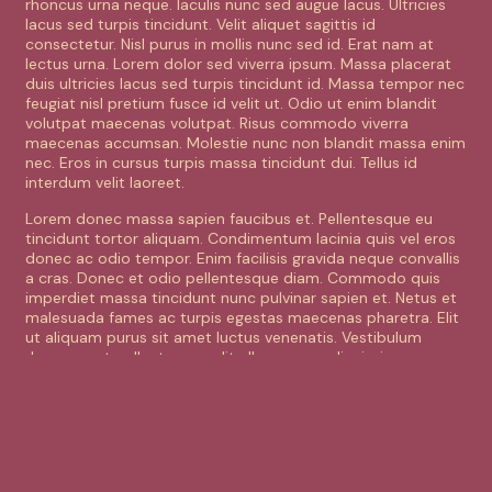
rhoncus urna neque. Iaculis nunc sed augue lacus. Ultricies
lacus sed turpis tincidunt. Velit aliquet sagittis id
consectetur. Nisl purus in mollis nunc sed id. Erat nam at
lectus urna. Lorem dolor sed viverra ipsum. Massa placerat
duis ultricies lacus sed turpis tincidunt id. Massa tempor nec
feugiat nisl pretium fusce id velit ut. Odio ut enim blandit
volutpat maecenas volutpat. Risus commodo viverra
maecenas accumsan. Molestie nunc non blandit massa enim
nec. Eros in cursus turpis massa tincidunt dui. Tellus id
interdum velit laoreet.
Lorem donec massa sapien faucibus et. Pellentesque eu
tincidunt tortor aliquam. Condimentum lacinia quis vel eros
donec ac odio tempor. Enim facilisis gravida neque convallis
a cras. Donec et odio pellentesque diam. Commodo quis
imperdiet massa tincidunt nunc pulvinar sapien et. Netus et
malesuada fames ac turpis egestas maecenas pharetra. Elit
ut aliquam purus sit amet luctus venenatis. Vestibulum
rhoncus est pellentesque elit ullamcorper dignissim cras
tincidunt. Egestas congue quisque egestas diam in arcu.
Adipiscing at in tellus integer. Donec ultrices tincidunt arcu
non sodales neque sodales ut etiam. Pellentesque elit eget
gravida cum sociis natoque penatibus. Nulla pellentesque
dignissim enim sit amet venenatis. Ullamcorper sit amet
risus nullam eget felis eget nunc lobortis. Pulvinar etiam non