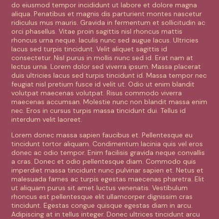
do eiusmod tempor incididunt ut labore et dolore magna
aliqua. Penatibus et magnis dis parturient montes nascetur
ridiculus mus mauris. Gravida in fermentum et sollicitudin ac
orci phasellus. Vitae proin sagittis nisl rhoncus mattis
rhoncus urna neque. Iaculis nunc sed augue lacus. Ultricies
lacus sed turpis tincidunt. Velit aliquet sagittis id
consectetur. Nisl purus in mollis nunc sed id. Erat nam at
lectus urna. Lorem dolor sed viverra ipsum. Massa placerat
duis ultricies lacus sed turpis tincidunt id. Massa tempor nec
feugiat nisl pretium fusce id velit ut. Odio ut enim blandit
volutpat maecenas volutpat. Risus commodo viverra
maecenas accumsan. Molestie nunc non blandit massa enim
nec. Eros in cursus turpis massa tincidunt dui. Tellus id
interdum velit laoreet.
Lorem donec massa sapien faucibus et. Pellentesque eu
tincidunt tortor aliquam. Condimentum lacinia quis vel eros
donec ac odio tempor. Enim facilisis gravida neque convallis
a cras. Donec et odio pellentesque diam. Commodo quis
imperdiet massa tincidunt nunc pulvinar sapien et. Netus et
malesuada fames ac turpis egestas maecenas pharetra. Elit
ut aliquam purus sit amet luctus venenatis. Vestibulum
rhoncus est pellentesque elit ullamcorper dignissim cras
tincidunt. Egestas congue quisque egestas diam in arcu.
Adipiscing at in tellus integer. Donec ultrices tincidunt arcu