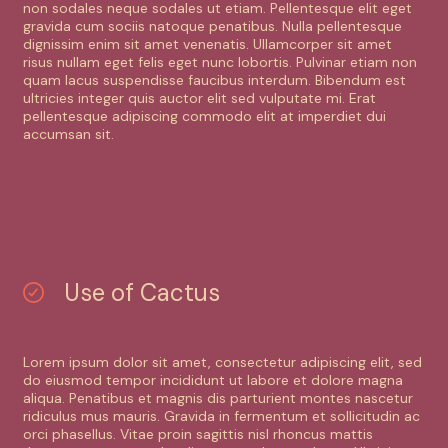
non sodales neque sodales ut etiam. Pellentesque elit eget
gravida cum sociis natoque penatibus. Nulla pellentesque
dignissim enim sit amet venenatis. Ullamcorper sit amet
risus nullam eget felis eget nunc lobortis. Pulvinar etiam non
quam lacus suspendisse faucibus interdum. Bibendum est
ultricies integer quis auctor elit sed vulputate mi. Erat
pellentesque adipiscing commodo elit at imperdiet dui
accumsan sit.
Use of Cactus
Lorem ipsum dolor sit amet, consectetur adipiscing elit, sed
do eiusmod tempor incididunt ut labore et dolore magna
aliqua. Penatibus et magnis dis parturient montes nascetur
ridiculus mus mauris. Gravida in fermentum et sollicitudin ac
orci phasellus. Vitae proin sagittis nisl rhoncus mattis