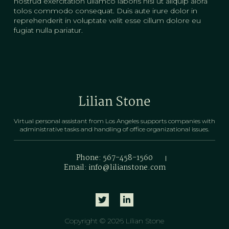
nostrud exercitation ullamco laboris nisi ut aliquip alora
tolos commodo consequat. Duis aute irure dolor in
reprehenderit in voluptate velit esse cillum dolore eu
fugiat nulla pariatur.
Virtual personal assistant from Los Angeles supports companies with
administrative tasks and handling of office organizational issues.
Phone: 567-458-1560
Email:
info@lilianstone.com
Copyright © 2026 Lilian Stone