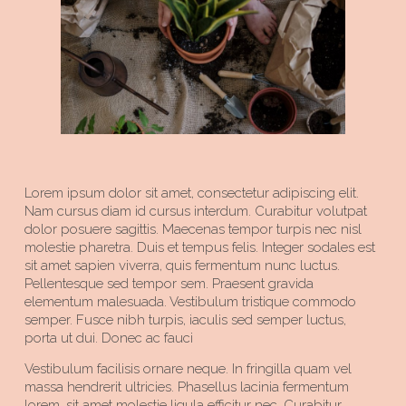
Lorem ipsum dolor sit amet, consectetur adipiscing elit.
Nam cursus diam id cursus interdum. Curabitur volutpat
dolor posuere sagittis. Maecenas tempor turpis nec nisl
molestie pharetra. Duis et tempus felis. Integer sodales est
sit amet sapien viverra, quis fermentum nunc luctus.
Pellentesque sed tempor sem. Praesent gravida
elementum malesuada. Vestibulum tristique commodo
semper. Fusce nibh turpis, iaculis sed semper luctus,
porta ut dui. Donec ac fauci
Vestibulum facilisis ornare neque. In fringilla quam vel
massa hendrerit ultricies. Phasellus lacinia fermentum
lorem, sit amet molestie ligula efficitur nec. Curabitur