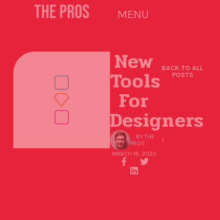
MENU
New
BACK TO ALL
Tools
POSTS
For
Designers
BY
THE
PROS
MARCH 16, 2020