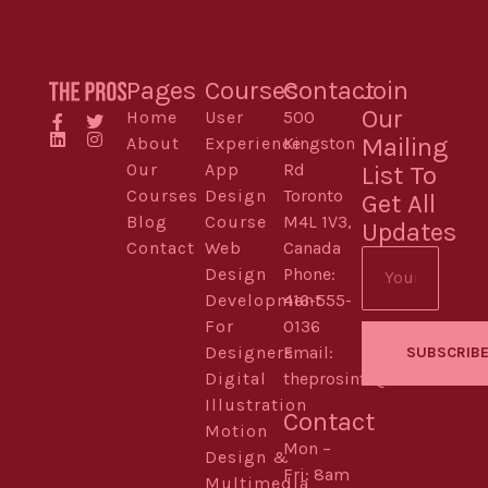
Pages
Courses
Contact
Join
Our
Home
User
500
Mailing
About
Experience
Kingston
Our
App
Rd
List To
Courses
Design
Toronto
Get All
Blog
Course
M4L 1V3,
Updates
Contact
Web
Canada
Design
Phone:
Development
416-555-
For
0136
Designers
Email:
SUBSCRIB
Digital
theprosinfo@kmail.com
Illustration
Contact
Motion
Mon –
Design &
Fri: 8am
Multimedia