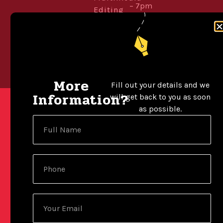
– 7pm
Editing
THE PROS INSTITUTE. LTD © 2026 ALL RIGHTS RESERVED.
POWERED BY WORDPRESS
BUILT WITH ELEMENTOR
More
Fill out your details and we
Information?
will get back to you as soon
as possible.