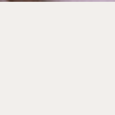
Our Story
Lorem ipsum dolor sit amet, consectet adipiscing elit,sed
do eiusm por incididunt ut labore et dolore magna aliqua.
Ut enim ad minim veniam, quis nostrud exercitation
ullamco laboris nisi ut aliquip ex ea sint occaecat
cupidatat non proident, sunt in culpa qui officia mollit
natoque consequat massa quis enim.
Nam quam nunc, blandit vel, ridiculus mus. Donec quam
Lorem ipsum dolor sit amet, consectet adipiscing elit,sed
do eiusm por incididunt ut labore et dolore magna aliqua.