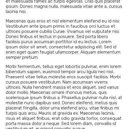
et malesuada fames ac turpis egestas. Cras quis placerat
ipsum. Donec magna nulla, malesuada vitae ante a, cursus
lacinia nisi.
Maecenas quis eros et nisl elementum eleifend eu id nisi.
Vestibulum ante ipsum primis in faucibus orci luctus et
ultrices posuere cubilia Curae; Vivamus vel vulputate nisi.
Donec finibus et lectus in posuere. Sed porta libero
facilisis purus accumsan porttitor id eu lectus. Lorem
ipsum dolor sit amet, consectetur adipiscing elit. Sed id
enim eget quam feugiat ullamcorper. Aliquam elementum
semper pretium.
Morbi fermentum, tellus eget lobortis pulvinar, enim lorem
bibendum sapien, euismod tempor arcu ligula nec nisl.
Praesent vitae tellus molestie eros suscipit facilisis. Morbi
cursus posuere vestibulum. Nam accumsan viverra
ultrices. Nulla hendrerit massa et eros aliquet, sed varius
dolor mollis. Maecenas ornare rhoncus metus, quis
scelerisque ipsum finibus a. Phasellus pulvinar nulla nisl, at
molestie nunc dapibus sed. Donec eleifend, metus quis
placerat fringilla, dolor urna eleifend arcu, vitae finibus mi
turpis quis arcu. Mauris at gravida ex. Maecenas lacinia,
risus et aliquet finibus, erat odio gravida tortor, consequat
porta massa dolor a neque. Sed lorem diam, convallis id
vestibulum et, euismod convallis augue.