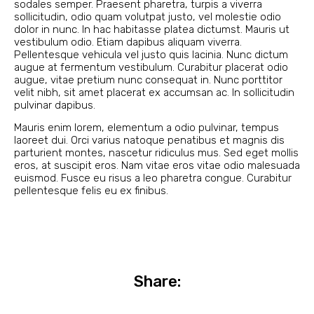
sodales semper. Praesent pharetra, turpis a viverra
sollicitudin, odio quam volutpat justo, vel molestie odio
dolor in nunc. In hac habitasse platea dictumst. Mauris ut
vestibulum odio. Etiam dapibus aliquam viverra.
Pellentesque vehicula vel justo quis lacinia. Nunc dictum
augue at fermentum vestibulum. Curabitur placerat odio
augue, vitae pretium nunc consequat in. Nunc porttitor
velit nibh, sit amet placerat ex accumsan ac. In sollicitudin
pulvinar dapibus.
Mauris enim lorem, elementum a odio pulvinar, tempus
laoreet dui. Orci varius natoque penatibus et magnis dis
parturient montes, nascetur ridiculus mus. Sed eget mollis
eros, at suscipit eros. Nam vitae eros vitae odio malesuada
euismod. Fusce eu risus a leo pharetra congue. Curabitur
pellentesque felis eu ex finibus.
Share: