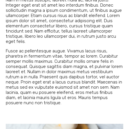
Nam in metus suscipit, laoreet nulla ac, lacinia justo.
Integer eget erat sit amet leo interdum finibus. Donec
sollicitudin magna a ipsum condimentum, ut finibus augue
ullamcorper. Etiam cursus risus ac blandit eleifend. Lorem
ipsum dolor sit amet, consectetur adipiscing elit. Duis
elementum consectetur libero, cursus tristique quam
tincidunt sed. Nam efficitur, tellus laoreet ullamcorper
tristique, libero leo ullamcorper dui, in rutrum justo arcu
eget felis.
Fusce ac pellentesque augue. Vivamus lacus risus,
pharetra in fermentum vitae, tempor ac lorem. Curabitur
semper mollis maximus. Curabitur mollis ornare felis in
consequat. Quisque sagittis diam magna, et pulvinar lorem
laoreet et. Nullam in dolor maximus metus vestibulum
rutrum a in nulla. Praesent quis dapibus tortor, vel auctor
neque. Proin eget erat a lacus cursus blandit. Maecenas in
metus sed ex vulputate euismod sit amet non sem. Nam
lacinia, quam eu posuere eleifend, eros metus finibus
diam, et lacinia mauris ligula ut eros. Mauris tempus
posuere nunc non tristique.