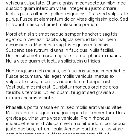
vehicula vulputate. Etiam dignissim consectetur nibh, nec
suscipit quam interdum vitae. Integer eu justo ornare,
luctus purus ultrices, pellentesque nisi. Cras sed vulputate
purus. Fusce at elementum dolor, vitae dignissim odio. Sed
tincidunt massa sit amet malesuada pretium.
Morbi et nisl sit amet neque semper hendrerit sagittis
eget odio. Aenean dapibus ligula sem, id lacinia libero
accumsan in. Maecenas sagittis dignissim facilisis.
Suspendisse rutrum id urna in faucibus. Nulla facilisi.
Donec sit amet ornare magna, sit amet pharetra mauris.
Nulla vitae quam et lectus sollicitudin ultricies
Nunc aliquam nibh mauris, ac faucibus augue imperdiet id.
Fusce accumsan, nisl eget mollis vehicula, metus ex
vulputate risus, a facilisis neque lorem tempor nisl.
Vestibulum et mi erat. Curabitur rhoncus orci nec eros
faucibus tempus. Ut leo quam, feugiat sed gravida a,
rutrum accumsan ante.
Phasellus porta massa enim, sed mollis erat varius vitae.
Mauris laoreet augue a magna imperdiet fermentum. Duis
gravida pulvinar urna vitae vehicula. Proin rhoncus
imperdiet eleifend. Aliquam vel urna bibendum, consequat
justo dapibus, rutrum ligula. Aenean porttitor tellus vitae