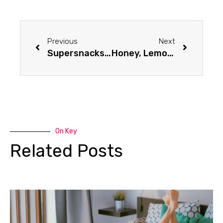
Previous
Next
Supersnacks Will Charge You Up And Make You Much Happier
Honey, Lemon, And Cinnamon Are The Perfect Flavors For Your Morning Snack
On Key
Related Posts